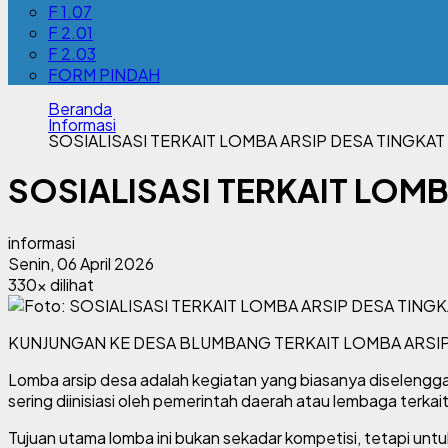
F 1.07
F 2.01
F 2.03
FORM PINDAH
Beranda
Informasi
SOSIALISASI TERKAIT LOMBA ARSIP DESA TINGKA
SOSIALISASI TERKAIT LOM
informasi
Senin, 06 April 2026
330x dilihat
KUNJUNGAN KE DESA BLUMBANG TERKAIT LOMBA ARSI
Lomba arsip desa adalah kegiatan yang biasanya diselengga
sering diinisiasi oleh pemerintah daerah atau lembaga terkai
Tujuan utama lomba ini bukan sekadar kompetisi, tetapi untu