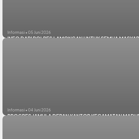
Informasi • 05 Juni 2026
INFO DARI POLRES LAMONGAN UNTUK SEMUA MASYA
Informasi • 04 Juni 2026
PROGRES JAMULA DEPAN KANTOR KECAMATAN MADU