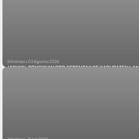
Informasi • 03 Agustus 2026
JADWAL PENGISIAN BPD SERENTAK SE KABUPATEN L