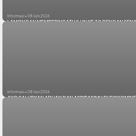
Informasi • 08 Juni 2026
LAMONGAN MEMPERINGATI HLUN KE 30 DENGAN SENAM
Informasi • 08 Juni 2026
AYO SALURKAN ADUAN DAN ASPIRASIMU DI DISKOMI