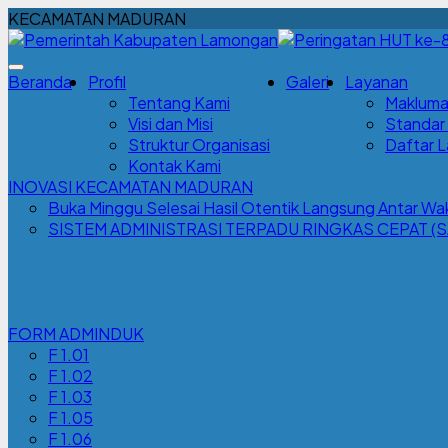
KECAMATAN MADURAN
Beranda
Profil
Galeri
Layanan
Tentang Kami
Makluma
Visi dan Misi
Standar
Struktur Organisasi
Daftar 
Kontak Kami
INOVASI KECAMATAN MADURAN
Buka Minggu Selesai Hasil Otentik Langsung Antar 
SISTEM ADMINISTRASI TERPADU RINGKAS CEPAT (S
FORM ADMINDUK
F 1.01
F 1.02
F 1.03
F 1.05
F 1.06