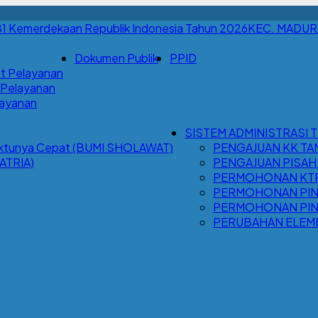
KEC. MADU
Dokumen Publik
PPID
t Pelayanan
 Pelayanan
Layanan
SISTEM ADMINISTRASI 
Waktunya Cepat (BUMI SHOLAWAT)
PENGAJUAN KK TA
ATRIA)
PENGAJUAN PISAH
PERMOHONAN KTP 
PERMOHONAN PIND
PERMOHONAN PIND
PERUBAHAN ELEM