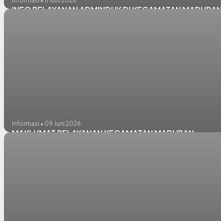
Informasi • 11 Juni 2026
INFO PELAYANAN ADMINDUK DI KECAMATAN MADURA
Informasi • 09 Juni 2026
MAKLUMAT PELAYANAN KECAMATAN MADURAN