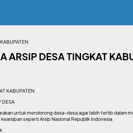
T KABUPATEN
BA ARSIP DESA TINGKAT KAB
P DESA
rakan untuk mendorong desa-desa agar lebih tertib dalam men
t kearsipan seperti
Arsip Nasional Republik Indonesia
.
k: