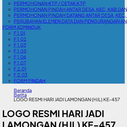
PERMOHONAN KTP / CETAK KTP
PERMOHONAN PINDAH ANTAR DESA, KEC, KAB DA
PERMOHONAN PINDAH DATANG ANTAR DESA, KEC,
PERUBAHAN ELEMEN DATA DAN PENGURANGAN A
FORM ADMINDUK
F 1.01
F 1.02
F 1.03
F 1.05
F 1.06
F 1.07
F 2.01
F 2.03
FORM PINDAH
Beranda
Berita
LOGO RESMI HARI JADI LAMONGAN (HJL) KE-457
LOGO RESMI HARI JADI
LAMONGAN (HJL) KE-457