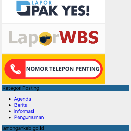
Kategori Posting
Agenda
Berita
Informasi
Pengumuman
lamongankab.go.id