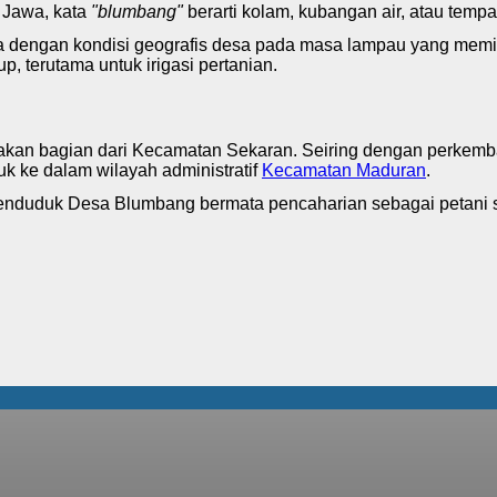
 Jawa, kata
"blumbang"
berarti kolam, kubangan air, atau temp
ya dengan kondisi geografis desa pada masa lampau yang memili
, terutama untuk irigasi pertanian.
akan bagian dari Kecamatan Sekaran. Seiring dengan perkem
k ke dalam wilayah administratif
Kecamatan Maduran
.
s penduduk Desa Blumbang bermata pencaharian sebagai petani 