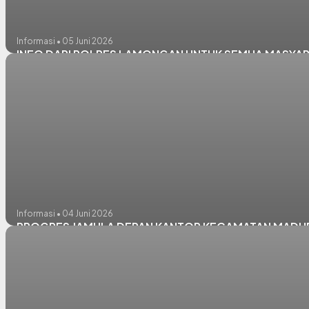
Informasi • 05 Juni 2026
INFO DARI POLRES LAMONGAN UNTUK SEMUA MASYA
Informasi • 04 Juni 2026
PROGRES JAMULA DEPAN KANTOR KECAMATAN MADU