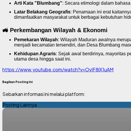
Arti Kata "Blumbang"
: Secara etimologi dalam bahasa
Latar Belakang Geografis
: Penamaan ini erat kaitann
dimanfaatkan masyarakat untuk berbagai kebutuhan hidup
🚜 Perkembangan Wilayah & Ekonomi
Pemekaran Wilayah
: Wilayah Maduran awalnya merup
menjadi kecamatan tersendiri, dan Desa Blumbang masu
Kehidupan Agraris
: Sejak awal berdirinya, mayorita
utama desa hingga saat ini.
https://www.youtube.com/watch?v=OvIF8lX1uAM
Bagikan Posting Ini
Sebarkan informasi ini melalui platform:
Posting Lainnya