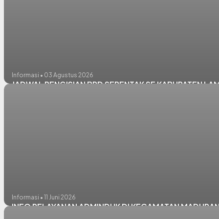
Informasi • 03 Agustus 2026
JADWAL PENGISIAN BPD SERENTAK SE KABUPATEN L
Informasi • 11 Juni 2026
INFO PELAYANAN ADMINDUK DI KECAMATAN MADURA