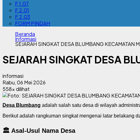
F 1.07
F 2.01
F 2.03
FORM PINDAH
Beranda
Informasi
SEJARAH SINGKAT DESA BLUMBANG KECAMATAN
SEJARAH SINGKAT DESA 
informasi
Rabu, 06 Mei 2026
558x dilihat
Desa Blumbang
adalah salah satu desa di wilayah administra
Berikut adalah rangkuman singkat mengenai latar belakang d
🏛️ Asal-Usul Nama Desa