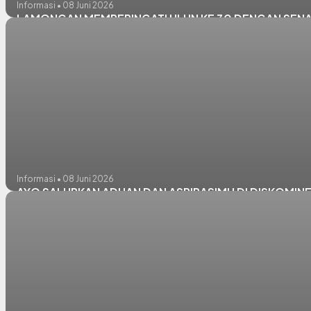
Informasi • 08 Juni 2026
LAMONGAN MEMPERINGATI HLUN KE 30 DENGAN SENAM
Informasi • 08 Juni 2026
AYO SALURKAN ADUAN DAN ASPIRASIMU DI DISKOMI