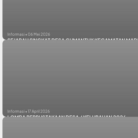
Informasi • 06 Mei 2026
SEJARAH SINGKAT DESA GUMANTUK KECAMATAN MA
Informasi • 17 April 2026
LOMBA PERPUSTAKAAN DESA / KELURAHAN 2026