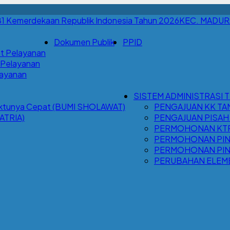
KEC. MADU
Dokumen Publik
PPID
t Pelayanan
 Pelayanan
Layanan
SISTEM ADMINISTRASI 
Waktunya Cepat (BUMI SHOLAWAT)
PENGAJUAN KK TA
ATRIA)
PENGAJUAN PISAH
PERMOHONAN KTP 
PERMOHONAN PIND
PERMOHONAN PIND
PERUBAHAN ELEM