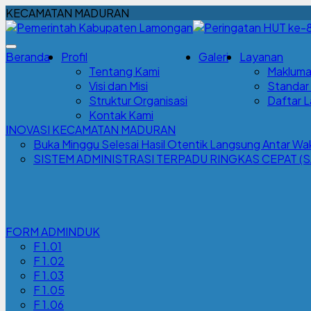
KECAMATAN MADURAN
Beranda
Profil
Galeri
Layanan
Tentang Kami
Makluma
Visi dan Misi
Standar
Struktur Organisasi
Daftar 
Kontak Kami
INOVASI KECAMATAN MADURAN
Buka Minggu Selesai Hasil Otentik Langsung Antar 
SISTEM ADMINISTRASI TERPADU RINGKAS CEPAT (S
FORM ADMINDUK
F 1.01
F 1.02
F 1.03
F 1.05
F 1.06